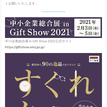
o
くお願いいたします。
k
中小企業総合展 in Gift Show 2021公式サイト
https://giftshow.smrj.go.jp/