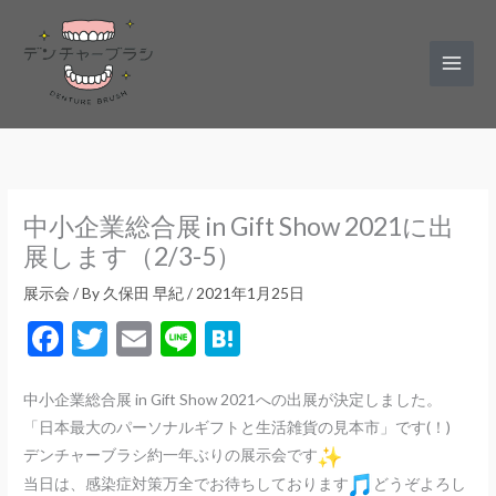
Main
Men
中小企業総合展 in Gift Show 2021に出
展します（2/3-5）
展示会
/ By
久保田 早紀
/
2021年1月25日
F
T
E
Li
H
ac
w
m
n
at
e
itt
ai
e
e
中小企業総合展 in Gift Show 2021への出展が決定しました。
「日本最大のパーソナルギフトと生活雑貨の見本市」です(！)
b
er
l
n
デンチャーブラシ約一年ぶりの展示会です
o
a
当日は、感染症対策万全でお待ちしております
どうぞよろし