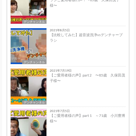
様〜
デンチャンネル
2021年8月5日
【比較してみた】超音波洗浄vsデンチャーブ
ラシ
デンチャンネル
2021年7月19日
【ご愛用者様の声】part 2 〜85歳 久保田茂
子様〜
デンチャンネル
2021年7月5日
【ご愛用者様の声】part 1 ～71歳 小川豊博
様〜