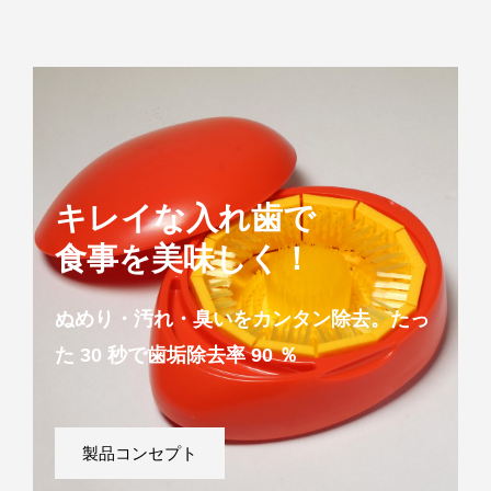
キレイな入れ歯で
食事を美味しく！
ぬめり・汚れ・臭いをカンタン除去。
たっ
た 30 秒で歯垢除去率 90 ％
製品コンセプト