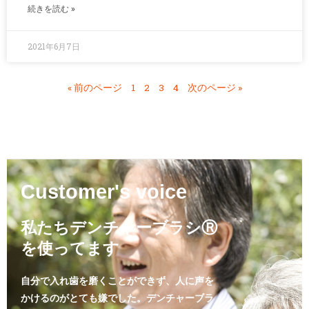
続きを読む »
2021年6月7日
« 前のページ
1
2
3
4
次のページ »
Customer's voice
私たちデンチャーブラシⓇ
を使ってます
自分で入れ歯を磨くことができず、人に声を
かけるのがとても嫌でした。デンチャーブラ