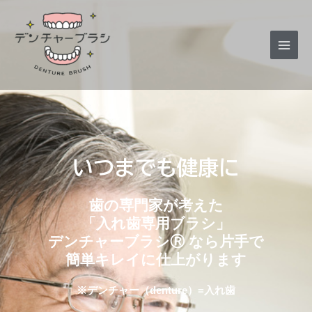
Main
Men
いつまでも健康に
歯の専門家が考えた
「入れ歯専用ブラシ」
デンチャーブラシⓇ なら片手で
簡単キレイに仕上がります
※デンチャー（denture）=入れ歯