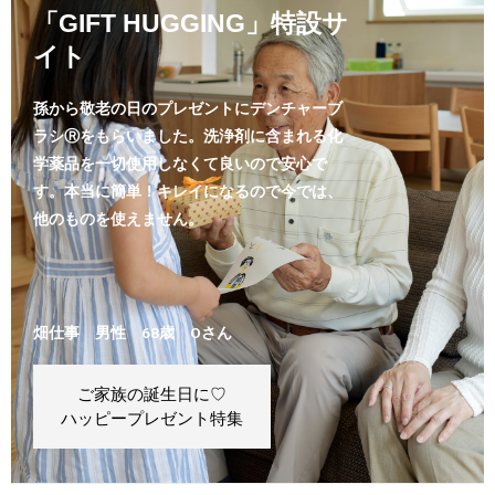
「GIFT HUGGING」特設サ
イト
孫から敬老の日のプレゼントにデンチャーブ
ラシⓇをもらいました。洗浄剤に含まれる化
学薬品を一切使用しなくて良いので安心で
す。本当に簡単！キレイになるので今では、
他のものを使えません。
畑仕事 男性 68歳 Oさん
ご家族の誕生日に♡
ハッピープレゼント特集