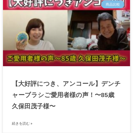
商品比較
ー
ー
ー
ー
ジ
ジ
ジ
ジ
【大好評につき、アンコール】デンチ
ャーブラシご愛用者様の声！〜85歳
久保田茂子様〜
続きを読む »